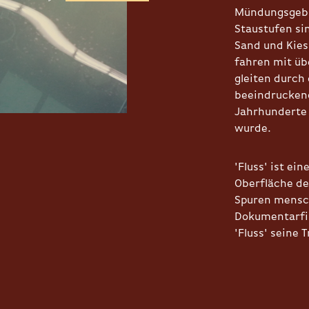
Mündungsgebi
Staustufen si
Sand und Kies
fahren mit üb
gleiten durch 
beeindruckend
Jahrhunderte
wurde.
'Fluss' ist ei
Oberfläche de
Spuren mensch
Dokumentarfil
'Fluss' seine T