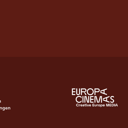
n
ungen