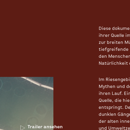
Diese dokumen
ihrer Quelle 
zur breiten M
tiefgreifende
den Menschen 
Natürlichkeit
Im Riesengebi
Mythen und de
ihren Lauf. Ei
Quelle, die hi
entspringt. D
dunklen Gäng
der alten inn
Trailer ansehen
und Umweltzer