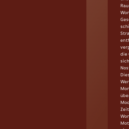
Rau
Won
Ges
sch
Str
ent
ver
die
sic
Nos
Die
Wer
Mom
übe
Moo
Zeit
Won
Mot