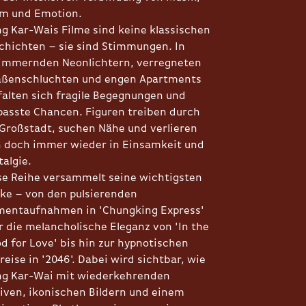
m und Emotion.
g Kar-Wais Filme sind keine klassischen
chichten – sie sind Stimmungen. In
immernden Neonlichtern, verregneten
aßenschluchten und engen Apartments
falten sich fragile Begegnungen und
passte Chancen. Figuren treiben durch
 Großstadt, suchen Nähe und verlieren
h doch immer wieder in Einsamkeit und
talgie.
se Reihe versammelt seine wichtigsten
ke – von den pulsierenden
entaufnahmen in 'Chungking Express'
r die melancholische Eleganz von 'In the
d for Love' bis hin zur hypnotischen
reise in '2046'. Dabei wird sichtbar, wie
g Kar-Wai mit wiederkehrenden
iven, ikonischen Bildern und einem