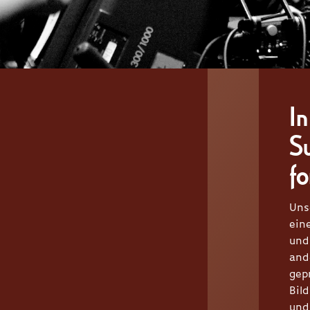
I
S
f
Uns
ein
und
and
gep
Bil
und