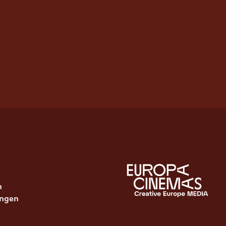
n
ungen