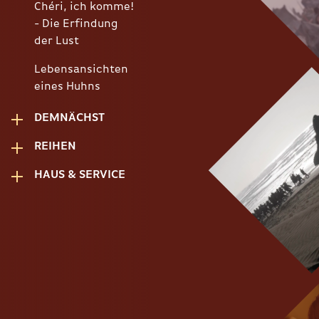
Chéri, ich komme!
- Die Erfindung
der Lust
Lebensansichten
eines Huhns
Die Odyssee
DEMNÄCHST
The Invite
REIHEN
HAUS & SERVICE