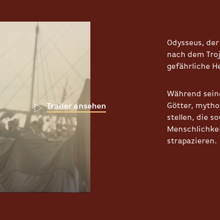
Odysseus, der
nach dem Troj
gefährliche H
Während seine
Götter, myth
Trailer ansehen
stellen, die s
Menschlichkei
strapazieren.