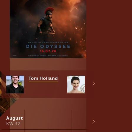
Tom Holland
Anne Hathaway
August
KW 32
KW 33