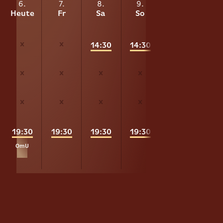
6.
7.
8.
9.
10.
11
Heute
Fr
Sa
So
Mo
Di
14:30
14:30
16:
17:00
19:30
19:30
19:30
19:30
OmU