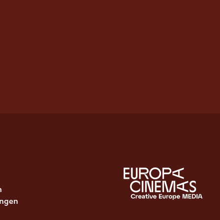
n
ungen