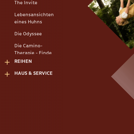
The Invite
Lebensansichten
eines Huhns
Die Odyssee
Die Camino-
Therapie - Finde
deinen Weg
REIHEN
Sneak Preview
HAUS & SERVICE