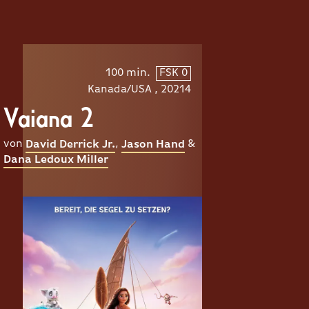
100 min.
FSK 0
Kanada/USA , 20214
Vaiana 2
von
,
&
David Derrick Jr.
Jason Hand
Dana Ledoux Miller