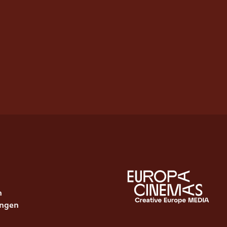
n
ungen