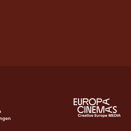
n
ungen